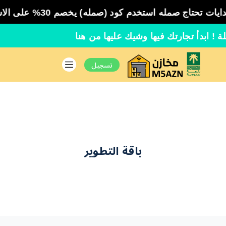
تخدم كود (صمله) يخصم 30% على الاشتراك السنوي و15% على الاشتراك الشهري
جملة ! ابدأ تجارتك فيها وشيك عليها من هنا
تسجيل
باقة التطوير